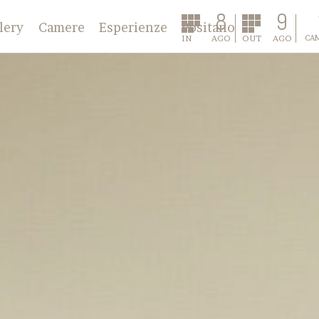
8
9
lery
Camere
Esperienze
Positano
IN
AGO
OUT
AGO
CA
Classic
Deluxe
Annex
Master