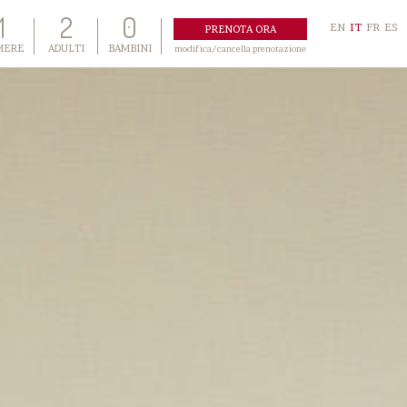
1
2
0
EN
IT
FR
ES
MERE
ADULTI
BAMBINI
modifica/cancella prenotazione