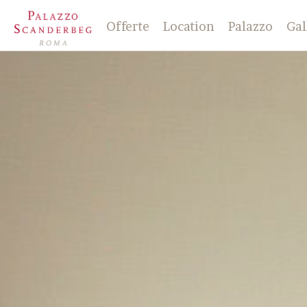
Offerte
Location
Palazzo
Gal
la Storia
il Check-in