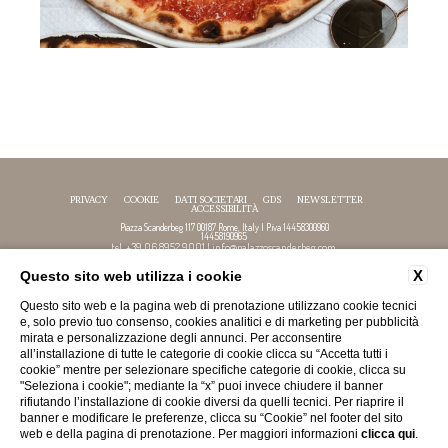
PRIVACY
COOKIE
DATI SOCIETARI
GDS
NEWSLETTER
ACCESSIBILITÀ
Piazza Scanderbeg 117 00187 Rome, Italy | P.iva 14458300960
14458190965
+39 06 8952 9001
info@palazzoscanderbeg.com
tel.
|
X
Questo sito web utilizza i cookie
SEGUICI SU
Questo sito web e la pagina web di prenotazione utilizzano cookie tecnici
e, solo previo tuo consenso, cookies analitici e di marketing per pubblicità
mirata e personalizzazione degli annunci. Per acconsentire
all’installazione di tutte le categorie di cookie clicca su “Accetta tutti i
cookie” mentre per selezionare specifiche categorie di cookie, clicca su
"Seleziona i cookie"; mediante la “x” puoi invece chiudere il banner
rifiutando l’installazione di cookie diversi da quelli tecnici. Per riaprire il
banner e modificare le preferenze, clicca su “Cookie” nel footer del sito
web e della pagina di prenotazione. Per maggiori informazioni
clicca qui
.